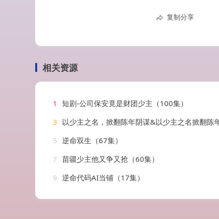
复制分享
相关资源
1
短剧-公司保安竟是财团少主（100集）
3
以少主之名，掀翻陈年阴谋&以少主之名掀翻陈年阴谋（80集）戴金麟
5
逆命双生（67集）
7
苗疆少主他又争又抢（60集）
9
逆命代码AI当铺（17集）