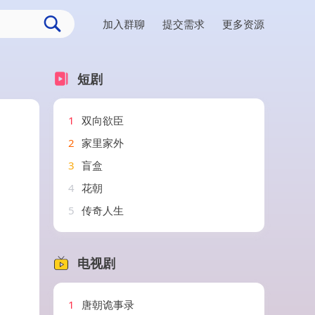
加入群聊
提交需求
更多资源
短剧
1
双向欲臣
2
家里家外
3
盲盒
4
花朝
5
传奇人生
电视剧
1
唐朝诡事录