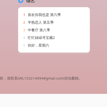
综艺
1
喜欢你我也是 第六季
2
半熟恋人 第五季
3
中餐厅 第八季
4
忙忙碌碌寻宝藏2
5
你好，星期六
WL153214094#gmail.com)告知删除。