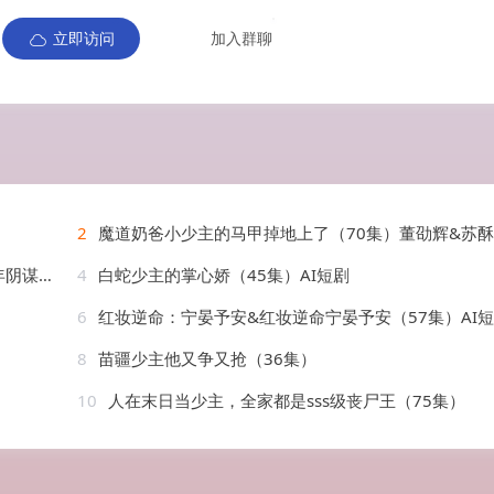
立即访问
加入群聊
2
魔道奶爸小少主的马甲掉地上了（70集）董劭辉&苏酥
&张文慧
4
白蛇少主的掌心娇（45集）AI短剧
6
红妆逆命：宁晏予安&红妆逆命宁晏予安（57集）AI
8
苗疆少主他又争又抢（36集）
10
人在末日当少主，全家都是sss级丧尸王（75集）