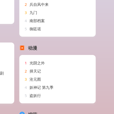
2
兵自风中来
3
九门
4
南部档案
5
御廷谣
动漫
1
光阴之外
2
择天记
短剧
3
沧元图
4
妖神记 第九季
5
盗妖行