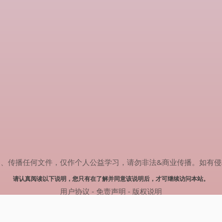
任何文件，仅作个人公益学习，请勿非法&商业传播。如有侵权，请联系(
请认真阅读以下说明，您只有在了解并同意该说明后，才可继续访问本站。
用户协议
-
免责声明
-
版权说明
© 2024 热剧搜索 Powered by rejusou.com
网站地图