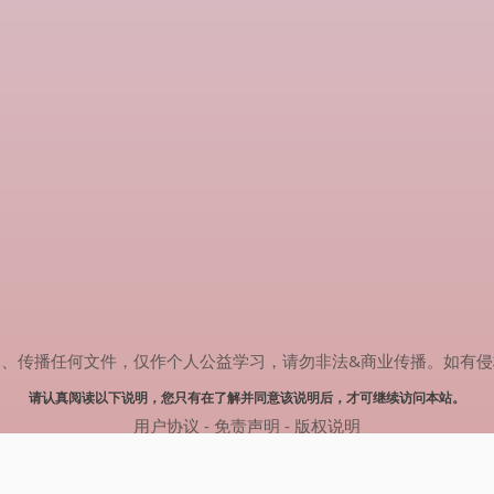
任何文件，仅作个人公益学习，请勿非法&商业传播。如有侵权，请联系(
请认真阅读以下说明，您只有在了解并同意该说明后，才可继续访问本站。
用户协议
-
免责声明
-
版权说明
© 2024 热剧搜索 Powered by rejusou.com
网站地图