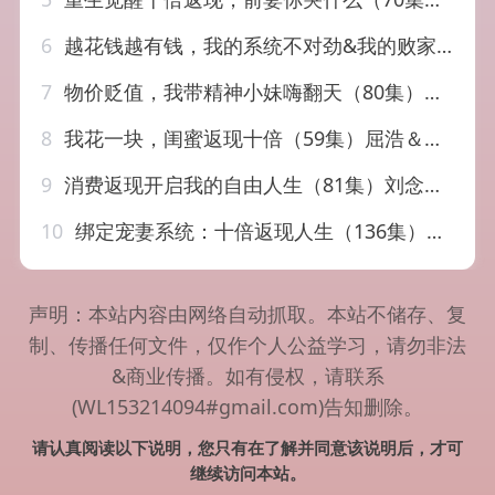
6
越花钱越有钱，我的系统不对劲&我的败家系统：花钱返现无上限（80集）吕松浩&张馨文
7
物价贬值，我带精神小妹嗨翻天（80集）张钊＆张一凡
8
我花一块，闺蜜返现十倍（59集）屈浩＆程昕玥
9
消费返现开启我的自由人生（81集）刘念&邹丽欣
10
绑定宠妻系统：十倍返现人生（136集）韩雨轩&张如意
声明：本站内容由网络自动抓取。本站不储存、复
制、传播任何文件，仅作个人公益学习，请勿非法
&商业传播。如有侵权，请联系
(WL153214094#gmail.com)告知删除。
请认真阅读以下说明，您只有在了解并同意该说明后，才可
继续访问本站。