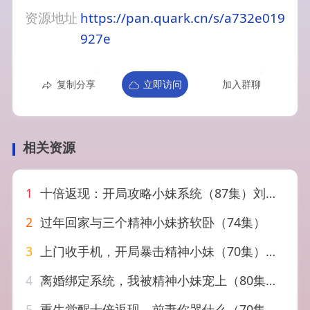
资源地址
https://pan.quark.cn/s/a732e019
927e
复制分享
立即访问
加入群聊
相关资源
1
十倍返现：开局攻略小妹系统（87集）刘娜＆祈乐
2
过年回家与三个精神小妹挤软卧（74集）
3
上门收手机，开局暴击精神小妹（70集）张予晴＆沈驰
4
离婚绑定系统，我被精神小妹宠上（80集）熊颖&钟文斌
5
重生觉醒十倍返现，前妻你哭什么（70集）宁浩然＆张敏倩