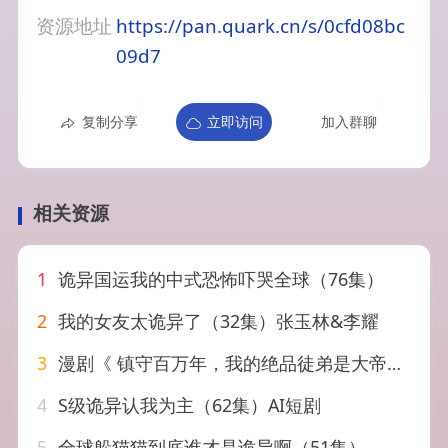
资源地址
https://pan.quark.cn/s/0cfd08bc
09d7
复制分享
立即访问
加入群聊
相关资源
1
诡异国运我的中式恐怖吓哭全球（76集）
2
我的女友太诡异了（32集）张玉林&李耀
3
漫剧《 镇守百万年，我的绝品徒弟是大帝&镇守百万年我的绝品徒弟是大帝（62集）漫剧
4
S级诡异认我为主（62集）AI短剧
5
全球躲猫猫到底谁才是诡异啊（51集）