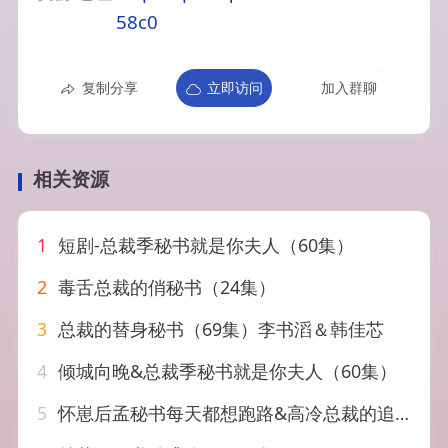
58c0
复制分享
立即访问
加入群聊
相关资源
1
短剧-总裁季秘书就是你夫人（60集）
2
毒舌总裁的俏秘书（24集）
3
总裁的替身秘书（69集）李书滔＆韩佳芯
4
倾城向晚&总裁季秘书就是你夫人（60集）
5
怀崽后孟秘书每天都想跑路&高冷总裁的追妻攻略&霸道总裁的甜蜜攻略（65集）柴柴