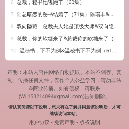
6
总裁，秘书她逃跑了（60集）
7
陆总暗恋的秘书结婚了（71集）陈瑞丰&白妍（1080P）
8
双向隐藏：总裁夫人她是顶级大师&双向隐藏总裁夫人她是顶级大师（78集）AI短剧
9
总裁，你的软糖来了&总裁你的软糖来了（30集）AI短剧
10
温秘书，下不为例&温秘书下不为例（61集）张意相&罗欢
声明：本站内容由网络自动抓取。本站不储存、复
制、传播任何文件，仅作个人公益学习，请勿非法
&商业传播。如有侵权，请联系
(WL153214094#gmail.com)告知删除。
请认真阅读以下说明，您只有在了解并同意该说明后，才可
继续访问本站。
用户协议
-
免责声明
-
版权说明