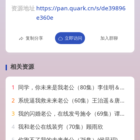
资源地址
https://pan.quark.cn/s/de39896
e360e
复制分享
立即访问
加入群聊
相关资源
1
同学，你未来是我老公（80集）李佳明＆成梓宁
2
系统逼我救未来老公（60集）王治遥＆唐治璇
3
我的闪婚老公，在线发号施令（69集）谭圳豪＆高梦雅
4
我和老公在线装穷（70集）顾雨欣
5
你跑不了我的未来老公（75集）(侯呈玥)