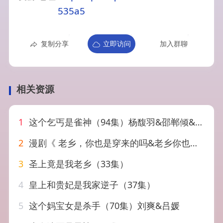
535a5
复制分享
立即访问
加入群聊
相关资源
1
这个乞丐是雀神（94集）杨馥羽&邵郸倾&曹绍松&江路祺
2
漫剧《 老乡，你也是穿来的吗&老乡你也是穿来的吗（33集）漫剧
3
圣上竟是我老乡（33集）
4
皇上和贵妃是我家逆子（37集）
5
这个妈宝女是杀手（70集）刘爽&吕媛