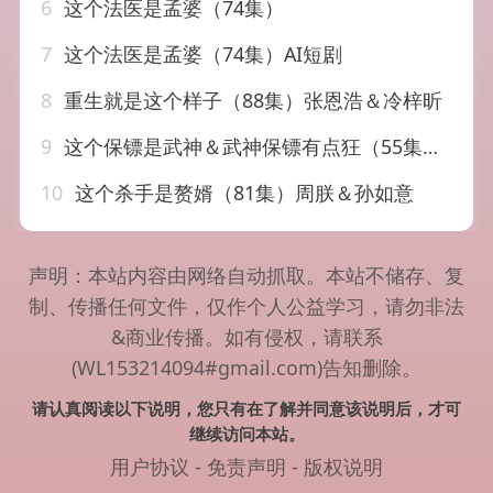
6
这个法医是孟婆（74集）
7
这个法医是孟婆（74集）AI短剧
8
重生就是这个样子（88集）张恩浩＆冷梓昕
9
这个保镖是武神＆武神保镖有点狂（55集）金铄＆瑞子
10
这个杀手是赘婿（81集）周朕＆孙如意
声明：本站内容由网络自动抓取。本站不储存、复
制、传播任何文件，仅作个人公益学习，请勿非法
&商业传播。如有侵权，请联系
(WL153214094#gmail.com)告知删除。
请认真阅读以下说明，您只有在了解并同意该说明后，才可
继续访问本站。
用户协议
-
免责声明
-
版权说明