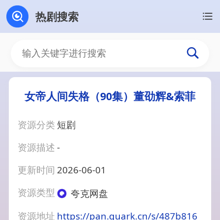
热剧搜索
女帝人间失格（90集）董劭辉&索菲
资源分类
短剧
资源描述
-
更新时间
2026-06-01
资源类型
夸克网盘
资源地址
https://pan.quark.cn/s/487b816