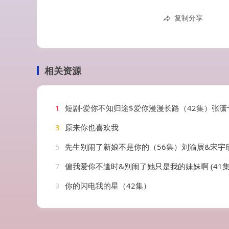
复制分享
相关资源
1
短剧-爱你不知归途$爱你漫漫长路（42集）张潇
3
原来你也喜欢我
5
先生别闹了新娘不是你的（56集）刘渝展&宋宇
7
偏我爱你不逢时&别闹了她只是我的妹妹啊 (41集) 钟情
9
你的闪电我的星（42集）