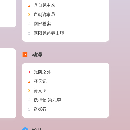
2
兵自风中来
3
唐朝诡事录
4
南部档案
5
寒阳风起春山境
动漫
1
光阴之外
2
择天记
3
沧元图
4
妖神记 第九季
5
盗妖行