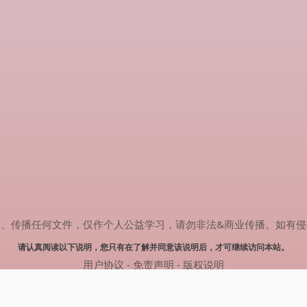
任何文件，仅作个人公益学习，请勿非法&商业传播。如有侵权，请联系(
请认真阅读以下说明，您只有在了解并同意该说明后，才可继续访问本站。
用户协议
-
免责声明
-
版权说明
© 2024 热剧搜索 Powered by rejusou.com
网站地图