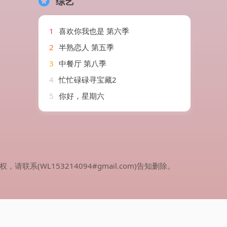
综艺
1
喜欢你我也是 第六季
2
半熟恋人 第五季
3
中餐厅 第八季
4
忙忙碌碌寻宝藏2
5
你好，星期六
WL153214094#gmail.com)告知删除。