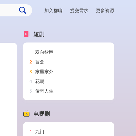
加入群聊
提交需求
更多资源
短剧
1
双向欲臣
2
盲盒
3
家里家外
4
花朝
5
传奇人生
电视剧
1
九门