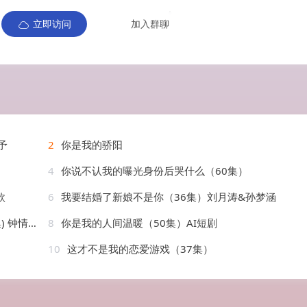
立即访问
加入群聊
予
2
你是我的骄阳
4
你说不认我的曝光身份后哭什么（60集）
欣
6
我要结婚了新娘不是你（36集）刘月涛&孙梦涵
&李苗苗
8
你是我的人间温暖（50集）AI短剧
10
这才不是我的恋爱游戏（37集）