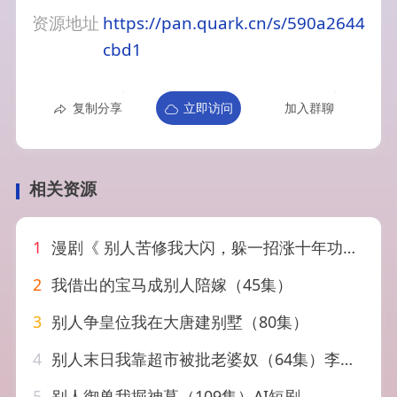
资源地址
https://pan.quark.cn/s/590a2644
cbd1
复制分享
立即访问
加入群聊
相关资源
1
漫剧《 别人苦修我大闪，躲一招涨十年功力！&别人苦修我大闪躲一招涨十年功力（61集）漫剧
2
我借出的宝马成别人陪嫁（45集）
3
别人争皇位我在大唐建别墅（80集）
4
别人末日我靠超市被批老婆奴（64集）李可馨&沈照程
5
别人御兽我掘神墓（109集）AI短剧