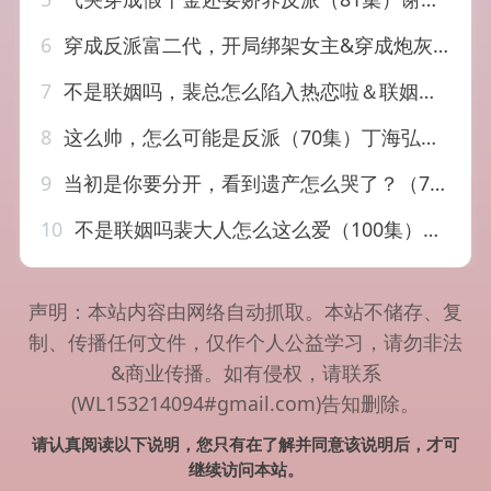
6
穿成反派富二代，开局绑架女主&穿成炮灰反派，我反手攻略女主（80集）余戬&王思思
7
不是联姻吗，裴总怎么陷入热恋啦＆联姻对象是我的死对头（80集）石佳＆白野
8
这么帅，怎么可能是反派（70集）丁海弘＆张雅妮
9
当初是你要分开，看到遗产怎么哭了？（70集）霍俊全＆金珊＆曹瑶佳
10
不是联姻吗裴大人怎么这么爱（100集）李岳＆曲笑孝
声明：本站内容由网络自动抓取。本站不储存、复
制、传播任何文件，仅作个人公益学习，请勿非法
&商业传播。如有侵权，请联系
(WL153214094#gmail.com)告知删除。
请认真阅读以下说明，您只有在了解并同意该说明后，才可
继续访问本站。