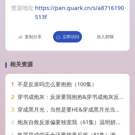
资源地址
https://pan.quark.cn/s/a8716190
513f
复制分享
立即访问
加入群聊
相关资源
1
不是反派吗怎么要抱抱（100集）
2
穿书成炮灰：反派要我抱抱&穿书成炮灰反派要我抱抱（55集）AI短剧
3
穿成黑月光，当然是要HE&穿成黑月光当然是要HE（53集）AI短剧
4
炮灰自救反派偏要独宠我（61集）温明妍&东池
5
气哭穿成假千金还要娇养反派（81集）谢鸿鑫&崔十一