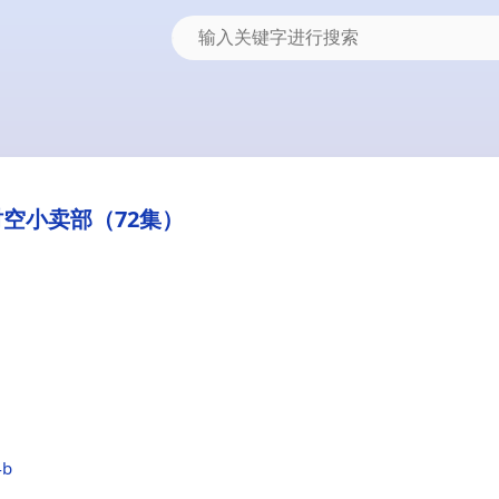
空小卖部（72集）
4b