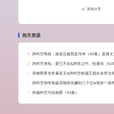
复制分享
相关资源
1
跨时空商脉：娘是总裁我是传奇（60集）孟璐＆刘雨露
3
跨时空来电：爱已不在&跨世之约，恰逢你（62集）王熠星
5
穿梭两界末世暴富王&跨时空捡漏王我在末世当倒爷（60
7
跨时空倒爷靠贩卖物资先赚到三个亿&我有一扇奇迹双穿门（）(
9
跨越时空与你相爱（93集）