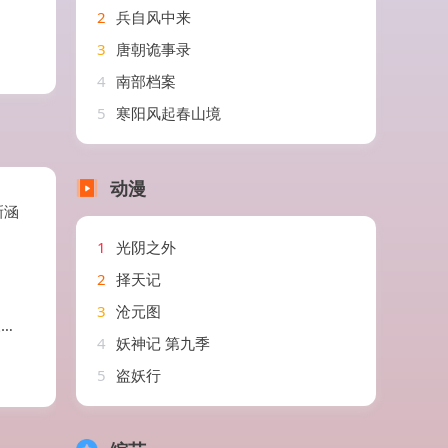
2
兵自风中来
3
唐朝诡事录
4
南部档案
5
寒阳风起春山境
动漫
新涵
1
光阴之外
2
择天记
3
沧元图
)
4
妖神记 第九季
5
盗妖行