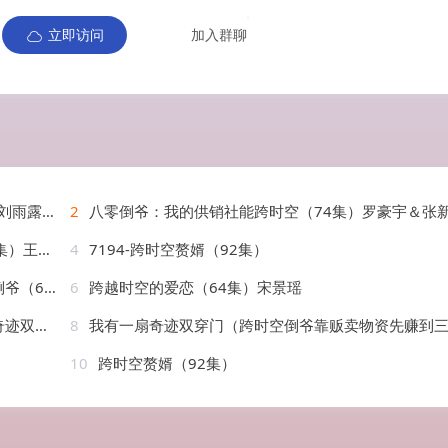
立即访问
加入群聊
＆金楷杰
2
八零倒爷：我的供销社能跨时空（74集）罗豪宇＆张
&李安娜
4
7194-跨时空赘婿（92集）
集）动漫
6
跨越时空的爱恋（64集）宋景瑶
52集)
8
我有一扇奇迹双穿门（跨时空倒爷靠贩卖物资先赚到三个亿）(52集
10
跨时空赘婿（92集）