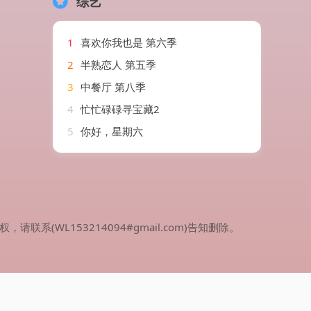
综艺
1
喜欢你我也是 第六季
2
半熟恋人 第五季
3
中餐厅 第八季
4
忙忙碌碌寻宝藏2
5
你好，星期六
WL153214094#gmail.com)告知删除。