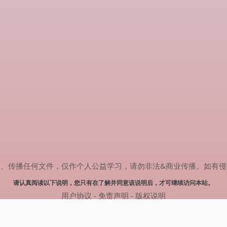
任何文件，仅作个人公益学习，请勿非法&商业传播。如有侵权，请联系(
请认真阅读以下说明，您只有在了解并同意该说明后，才可继续访问本站。
用户协议
-
免责声明
-
版权说明
© 2024 热剧搜索 Powered by rejusou.com
网站地图