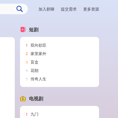
加入群聊
提交需求
更多资源
短剧
1
双向欲臣
2
家里家外
3
盲盒
4
花朝
5
传奇人生
电视剧
1
九门