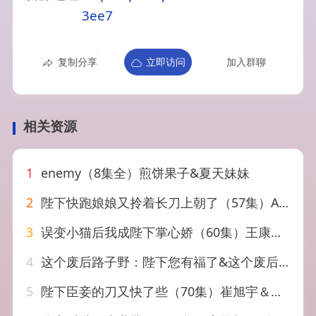
3ee7
复制分享
立即访问
加入群聊
相关资源
1
enemy（8集全）煎饼果子&夏天妹妹
2
陛下快跑娘娘又拎着长刀上朝了（57集）AI短剧
3
误变小猫后我成陛下掌心娇（60集）王康&杨琳（1080P）
4
这个废后路子野：陛下您有福了&这个废后路子野陛下您有福了（80集）AI短剧
5
陛下臣妾的刀又快了些（70集）崔旭宇＆杨晨璐