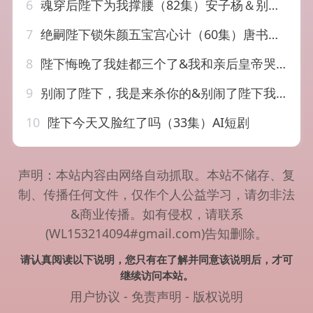
6
魂穿后陛下为我撑腰（82集）安子杨＆别琳（张琴）
7
绝嗣陛下锁朱颜五宝宫心计（60集）唐书亚&王晓诗
8
陛下悔晚了我娃都三个了&我和亲后皇帝哭成了烧水壶（70集）田杨&朱艺雯
9
别闹了陛下，我是来杀你的&别闹了陛下我是来杀你的（30集）AI短剧
10
陛下今天又脸红了吗（33集）AI短剧
声明：本站内容由网络自动抓取。本站不储存、复
制、传播任何文件，仅作个人公益学习，请勿非法
&商业传播。如有侵权，请联系
(WL153214094#gmail.com)告知删除。
请认真阅读以下说明，您只有在了解并同意该说明后，才可
继续访问本站。
用户协议
-
免责声明
-
版权说明