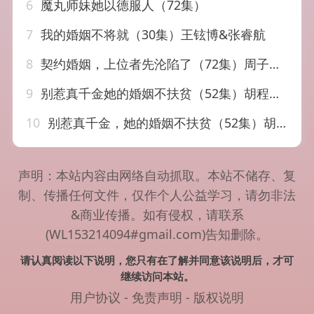
6
魔丸师妹她以德服人（72集）
7
我的婚姻不将就（30集）王铉博&张睿航
8
契约婚姻，上位者先沦陷了（72集）周子若&罗云朝
9
别惹真千金她的婚姻不扶贫（52集）胡程耀&朱沐梵
10
别惹真千金，她的婚姻不扶贫（52集）胡程耀&朱沐梵
声明：本站内容由网络自动抓取。本站不储存、复
制、传播任何文件，仅作个人公益学习，请勿非法
&商业传播。如有侵权，请联系
(WL153214094#gmail.com)告知删除。
请认真阅读以下说明，您只有在了解并同意该说明后，才可
继续访问本站。
用户协议
-
免责声明
-
版权说明