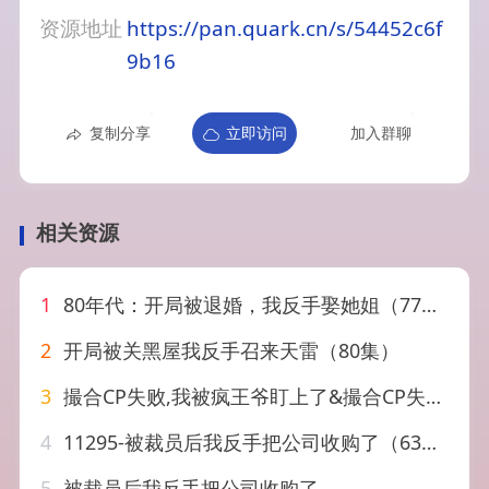
资源地址
https://pan.quark.cn/s/54452c6f
9b16
复制分享
立即访问
加入群聊
相关资源
1
80年代：开局被退婚，我反手娶她姐（77集）王忠&辛诗琪
2
开局被关黑屋我反手召来天雷（80集）
3
撮合CP失败,我被疯王爷盯上了&撮合CP失败我被疯王爷盯上了（53集）AI短剧
4
11295-被裁员后我反手把公司收购了（63集）
5
被裁员后我反手把公司收购了