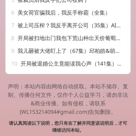
6
美女荷官骗我后，我反手称霸（全集）
7
被上司压榨？我反手离开公司（35集）AI短剧
8
开局被扫地出门我包下荒山种出天价葡萄（61集）
9
我儿砸被大佬盯上了（67集）邱柏皓&胡少琛
10
开局被退婚公主竟能读我心声（141集）马瑞泽&王硕
声明：本站内容由网络自动抓取。本站不储存、复
制、传播任何文件，仅作个人公益学习，请勿非法
&商业传播。如有侵权，请联系
(WL153214094#gmail.com)告知删除。
请认真阅读以下说明，您只有在了解并同意该说明后，才可
继续访问本站。