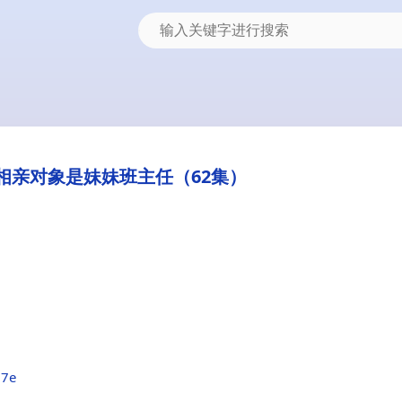
相亲对象是妹妹班主任（62集）
d7e