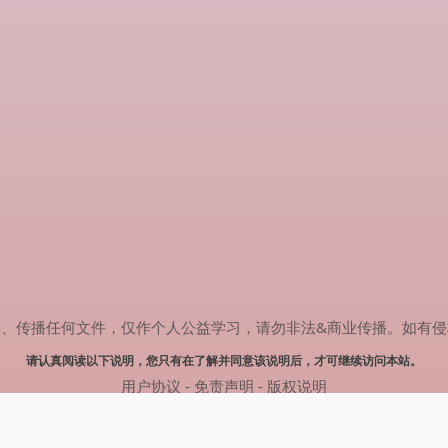
任何文件，仅作个人公益学习，请勿非法&商业传播。如有侵权，请联系(
请认真阅读以下说明，您只有在了解并同意该说明后，才可继续访问本站。
用户协议
-
免责声明
-
版权说明
© 2024 热剧搜索 Powered by rejusou.com
网站地图