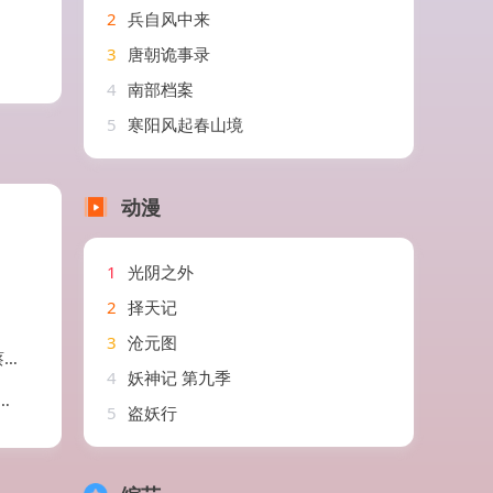
2
兵自风中来
3
唐朝诡事录
4
南部档案
5
寒阳风起春山境
动漫
1
光阴之外
2
择天记
3
沧元图
静
4
妖神记 第九季
5
盗妖行