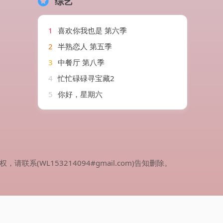
综艺
1
喜欢你我也是 第六季
2
半熟恋人 第五季
3
中餐厅 第八季
4
忙忙碌碌寻宝藏2
5
你好，星期六
WL153214094#gmail.com)告知删除。