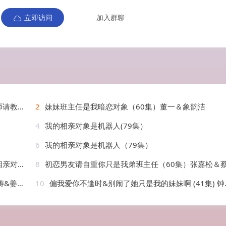
立即访问
加入群聊
）AI短剧
2
妹妹班主任是我暗恋对象（60集）董一＆象韵洁
4
我的相亲对象是机器人(79集）
6
我的相亲对象是机器人（79集）
AI短剧
8
初恋男友请自重你只是我弟班主任（60集）张嘉松＆蔡滟
姜羽星
10
偏我爱你不逢时&别闹了她只是我的妹妹啊 (41集) 钟情&李苗苗