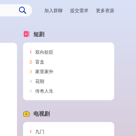
加入群聊
提交需求
更多资源
短剧
1
双向欲臣
2
盲盒
3
家里家外
4
花朝
5
传奇人生
电视剧
1
九门