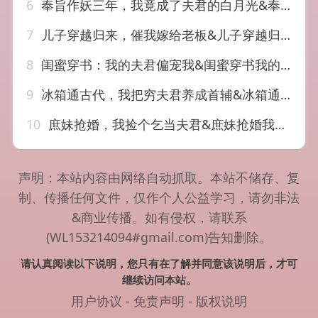
6
奉旨作妖三年，我竟成了夫君的白月光&奉旨作妖三年我竟成了夫君的白月光（40集）AI短剧
7
儿子穿越归来，催我嫁给老板&儿子穿越归来催我嫁给老板（48集）AI短剧
8
闺蜜穿书：我的夫君偏宠我&闺蜜穿书我的夫君偏宠我（56集）AI短剧
9
冰箱通古代，我把穷夫君养成首辅&冰箱通古代我把穷夫君养成首辅（45集）AI短剧
10
庶妹抢婚，我捡个乞当夫君&庶妹抢婚我捡个乞当夫君（69集）AI短剧
声明：本站内容由网络自动抓取。本站不储存、复
制、传播任何文件，仅作个人公益学习，请勿非法
&商业传播。如有侵权，请联系
(WL153214094#gmail.com)告知删除。
请认真阅读以下说明，您只有在了解并同意该说明后，才可
继续访问本站。
用户协议
-
免责声明
-
版权说明