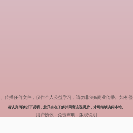
任何文件，仅作个人公益学习，请勿非法&商业传播。如有侵权，请联系(
请认真阅读以下说明，您只有在了解并同意该说明后，才可继续访问本站。
用户协议
-
免责声明
-
版权说明
© 2024 热剧搜索 Powered by rejusou.com
网站地图