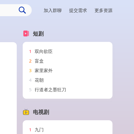
加入群聊
提交需求
更多资源
短剧
1
双向欲臣
2
盲盒
3
家里家外
4
花朝
5
行道者之墨狂刀
电视剧
1
九门