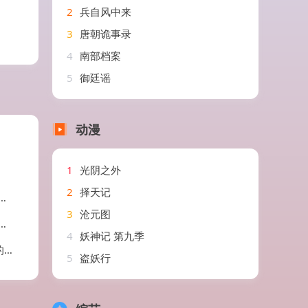
2
兵自风中来
3
唐朝诡事录
4
南部档案
5
御廷谣
动漫
1
光阴之外
2
择天记
3
沧元图
4
妖神记 第九季
剧
5
盗妖行