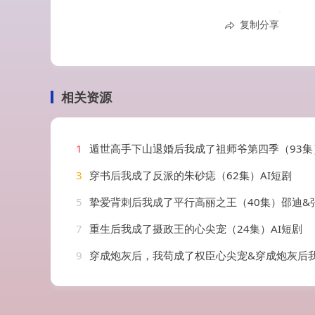
复制分享
相关资源
1
遁世高手下山退婚后我成了祖师爷第四季（93集
3
穿书后我成了反派的朱砂痣（62集）AI短剧
5
挚爱背刺后我成了平行高丽之王（40集）邵迪&
7
重生后我成了摄政王的心尖宠（24集）AI短剧
9
穿成炮灰后，我苟成了权臣心尖宠&穿成炮灰后我苟成了权臣心尖宠（20集）