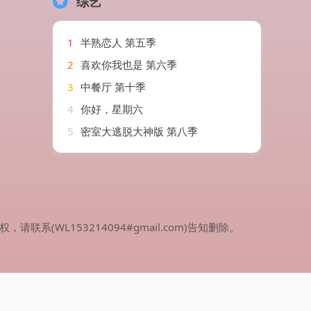
综艺
1
半熟恋人 第五季
2
喜欢你我也是 第六季
3
中餐厅 第十季
4
你好，星期六
5
密室大逃脱大神版 第八季
WL153214094#gmail.com)告知删除。