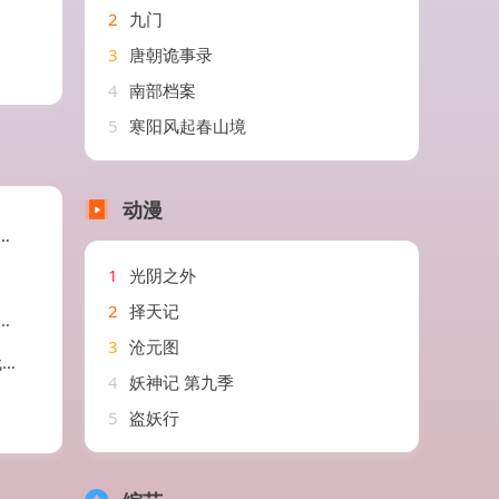
2
九门
3
唐朝诡事录
4
南部档案
5
寒阳风起春山境
动漫
1
光阴之外
2
择天记
3
沧元图
剧
4
妖神记 第九季
5
盗妖行