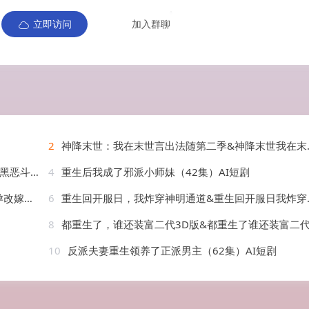
立即访问
加入群聊
2
神降末世：我在末世言出法随第二季&神降末世我在末世言出法随第二季（100集）AI短剧
）AI短剧
4
重生后我成了邪派小师妹（42集）AI短剧
AI短剧
6
重生回开服日，我炸穿神明通道&重生回开服日我炸穿神明通道（70集）AI短剧
8
都重生了，谁还装富二代3D版&都重生了谁还装富二代3D版（99集）AI短
10
反派夫妻重生领养了正派男主（62集）AI短剧