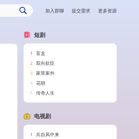
加入群聊
提交需求
更多资源
短剧
1
盲盒
2
双向欲臣
3
家里家外
4
花朝
5
传奇人生
电视剧
1
兵自风中来