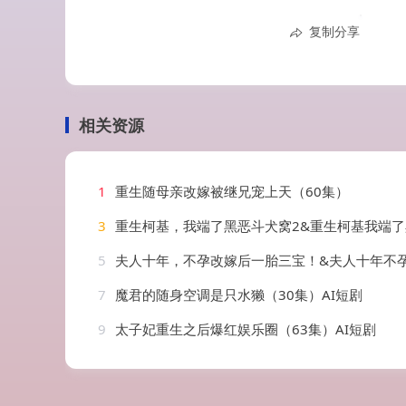
复制分享
相关资源
1
重生随母亲改嫁被继兄宠上天（60集）
3
重生柯基，我端了黑恶斗犬窝2&重生柯基我端了黑恶斗犬窝2（60集
5
夫人十年，不孕改嫁后一胎三宝！&夫人十年不孕改嫁后一胎三宝（60集）
7
魔君的随身空调是只水獭（30集）AI短剧
9
太子妃重生之后爆红娱乐圈（63集）AI短剧