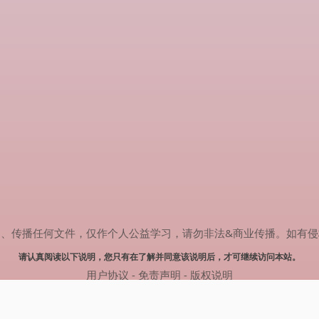
任何文件，仅作个人公益学习，请勿非法&商业传播。如有侵权，请联系(
请认真阅读以下说明，您只有在了解并同意该说明后，才可继续访问本站。
用户协议
-
免责声明
-
版权说明
© 2024 热剧搜索 Powered by rejusou.com
网站地图