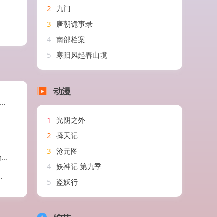
2
九门
3
唐朝诡事录
4
南部档案
5
寒阳风起春山境
动漫
1
光阴之外
2
择天记
3
沧元图
菲
4
妖神记 第九季
5
盗妖行