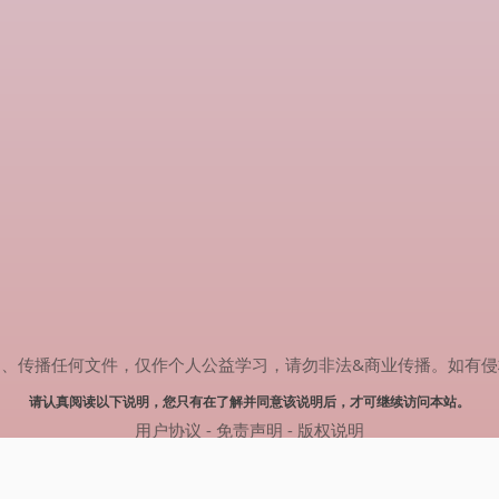
任何文件，仅作个人公益学习，请勿非法&商业传播。如有侵权，请联系(
请认真阅读以下说明，您只有在了解并同意该说明后，才可继续访问本站。
用户协议
-
免责声明
-
版权说明
© 2024 热剧搜索 Powered by rejusou.com
网站地图