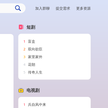
加入群聊
提交需求
更多资源
短剧
1
盲盒
2
双向欲臣
3
家里家外
4
花朝
5
传奇人生
电视剧
1
兵自风中来