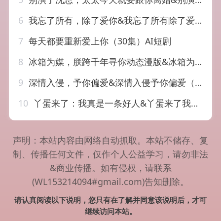
6
我忘了所有，除了爱你&我忘了所有除了爱你（47集）AI短剧
7
每天都要重新爱上你（30集）AI短剧
8
冰箱为媒，朕跨千年寻你动态漫版&冰箱为媒朕跨千年寻你动态漫版（62集）AI短剧
9
深情入侵，予你偏爱&深情入侵予你偏爱（81集）AI短剧
10
丫蛋来了：我真是一条好人&丫蛋来了我真是一条好人（114集）AI短剧
声明：本站内容由网络自动抓取。本站不储存、复
制、传播任何文件，仅作个人公益学习，请勿非法
&商业传播。如有侵权，请联系
(WL153214094#gmail.com)告知删除。
请认真阅读以下说明，您只有在了解并同意该说明后，才可
继续访问本站。