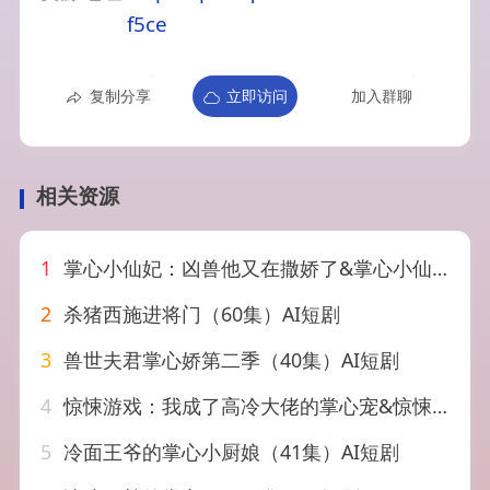
f5ce
复制分享
立即访问
加入群聊
相关资源
1
掌心小仙妃：凶兽他又在撒娇了&掌心小仙妃凶兽他又在撒娇了（32集）AI短剧
2
杀猪西施进将门（60集）AI短剧
3
兽世夫君掌心娇第二季（40集）AI短剧
4
惊悚游戏：我成了高冷大佬的掌心宠&惊悚游戏我成了高冷大佬的掌心宠（23集）AI短剧
5
冷面王爷的掌心小厨娘（41集）AI短剧