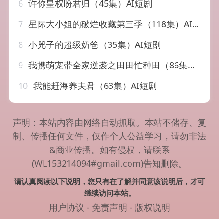
6
许你皇权盼君归（45集）AI短剧
7
星际大小姐的破烂收藏第三季（118集）AI短剧
8
小兕子的超级奶爸（35集）AI短剧
9
我携萌宠带全家逆袭之田田忙种田（86集）AI短剧
10
我能赶海养夫君（63集）AI短剧
声明：本站内容由网络自动抓取。本站不储存、复
制、传播任何文件，仅作个人公益学习，请勿非法
&商业传播。如有侵权，请联系
(WL153214094#gmail.com)告知删除。
请认真阅读以下说明，您只有在了解并同意该说明后，才可
继续访问本站。
用户协议
-
免责声明
-
版权说明