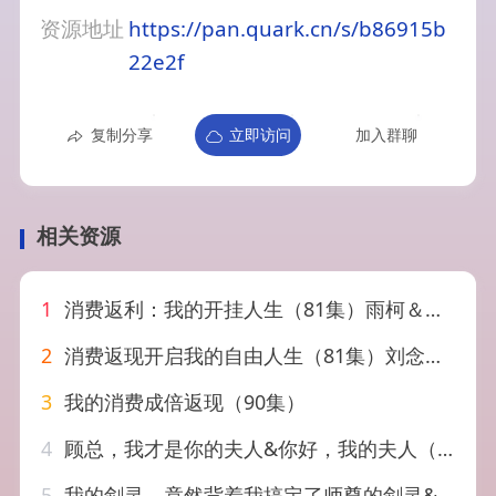
资源地址
https://pan.quark.cn/s/b86915b
22e2f
复制分享
立即访问
加入群聊
相关资源
1
消费返利：我的开挂人生（81集）雨柯＆孙杨
2
消费返现开启我的自由人生（81集）刘念&邹丽欣
3
我的消费成倍返现（90集）
4
顾总，我才是你的夫人&你好，我的夫人（65集）周宇航&万家乐
5
我的剑灵，竟然背着我搞定了师尊的剑灵&我的剑灵竟然背着我搞定了师尊的剑灵（64集）AI短剧