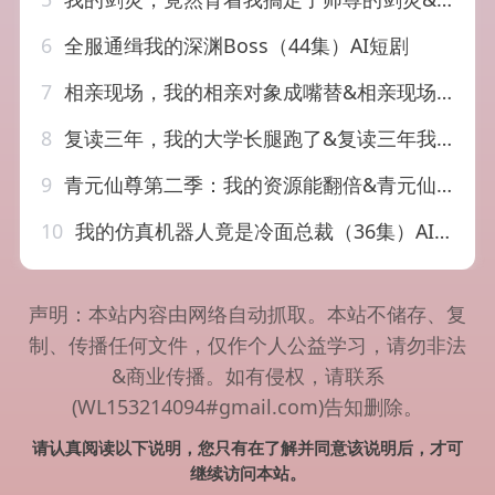
6
全服通缉我的深渊Boss（44集）AI短剧
7
相亲现场，我的相亲对象成嘴替&相亲现场我的相亲对象成嘴替（55集）AI短剧
8
复读三年，我的大学长腿跑了&复读三年我的大学长腿跑了（60集）刘浔&满满
9
青元仙尊第二季：我的资源能翻倍&青元仙尊第二季我的资源能翻倍（50集）AI短剧
10
我的仿真机器人竟是冷面总裁（36集）AI短剧
声明：本站内容由网络自动抓取。本站不储存、复
制、传播任何文件，仅作个人公益学习，请勿非法
&商业传播。如有侵权，请联系
(WL153214094#gmail.com)告知删除。
请认真阅读以下说明，您只有在了解并同意该说明后，才可
继续访问本站。