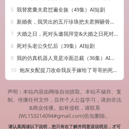
5
我替窝囊夫君怼遍全族（49集）AI短剧
6
新婚夜，我哭出的五斤珍珠把夫君脚砸骨折了&新婚夜我哭出的五斤珍珠把夫君脚砸骨折了（50集）AI短剧
7
大婚之日，死对头邀我拜堂&大婚之日死对头邀我拜堂（30集）AI短剧
8
死对头老公失忆后（39集）AI短剧
9
我的仿真机器人竟是冷面总裁（36集）AI短剧
10
炮灰女配提刀改命我反手嫁给了哥哥的死对头（84集）AI短剧
声明：本站内容由网络自动抓取。本站不储存、复
制、传播任何文件，仅作个人公益学习，请勿非法
&商业传播。如有侵权，请联系
(WL153214094#gmail.com)告知删除。
请认真阅读以下说明，您只有在了解并同意该说明后，才可