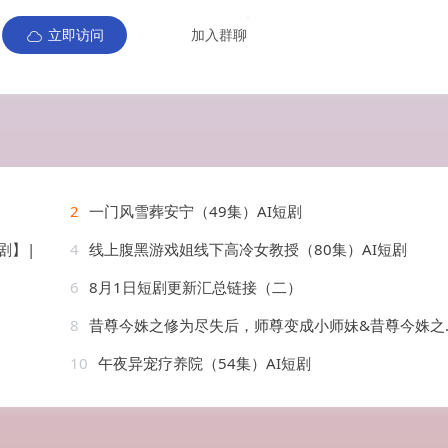
立即访问
加入群聊
2
一门风雪葬安宁（49集）AI短剧
剧】|
4
线上腹黑游戏姐线下高冷女教授（80集）AI短剧
6
8月1日短剧更新汇总链接（二）
8
昔尊今姝之修为尽失后，师尊变成小师妹&昔尊今姝之修为尽失后师尊变成小师妹（67集）AI短剧
10
午夜异宠疗养院（54集）AI短剧