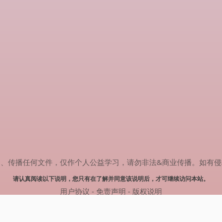
任何文件，仅作个人公益学习，请勿非法&商业传播。如有侵权，请联系(
请认真阅读以下说明，您只有在了解并同意该说明后，才可继续访问本站。
用户协议
-
免责声明
-
版权说明
© 2024 热剧搜索 Powered by rejusou.com
网站地图