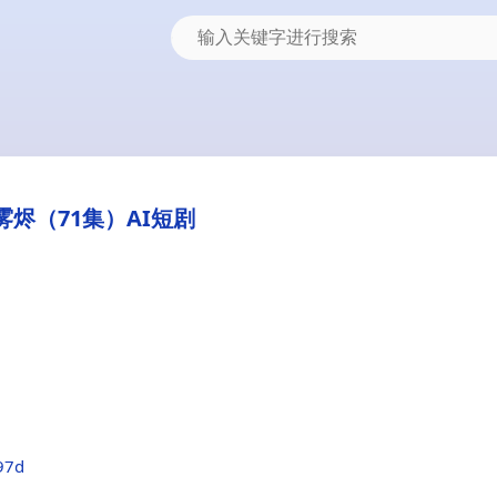
雾烬（71集）AI短剧
97d