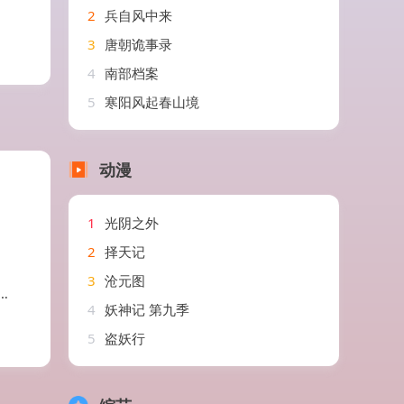
2
兵自风中来
3
唐朝诡事录
4
南部档案
5
寒阳风起春山境
动漫
1
光阴之外
2
择天记
3
沧元图
4
妖神记 第九季
5
盗妖行