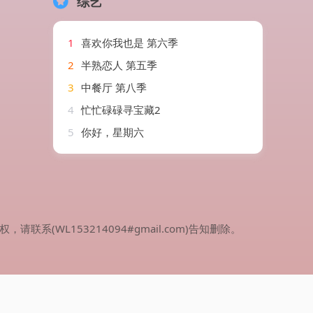
综艺
1
喜欢你我也是 第六季
2
半熟恋人 第五季
3
中餐厅 第八季
4
忙忙碌碌寻宝藏2
5
你好，星期六
WL153214094#gmail.com)告知删除。