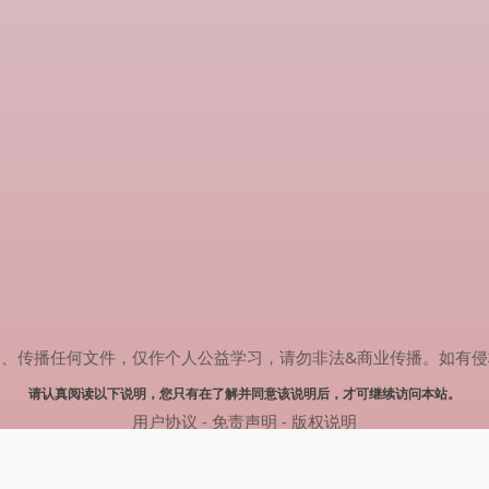
任何文件，仅作个人公益学习，请勿非法&商业传播。如有侵权，请联系(
请认真阅读以下说明，您只有在了解并同意该说明后，才可继续访问本站。
用户协议
-
免责声明
-
版权说明
© 2024 热剧搜索 Powered by rejusou.com
网站地图