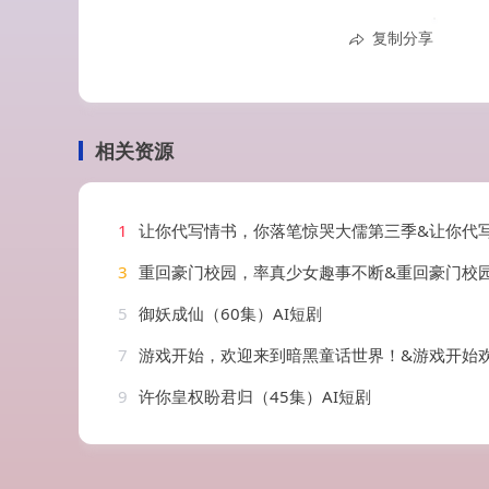
复制分享
相关资源
1
让你代写情书，你落笔惊哭大儒第三季&让你代写情书你落笔惊哭大儒第三季（81集
3
重回豪门校园，率真少女趣事不断&重回豪门校园率真少女趣事不断（50集）
5
御妖成仙（60集）AI短剧
7
游戏开始，欢迎来到暗黑童话世界！&游戏开始欢迎来到暗黑童话世界（93集）
9
许你皇权盼君归（45集）AI短剧