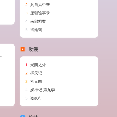
2
兵自风中来
3
唐朝诡事录
4
南部档案
5
御廷谣
动漫
1
光阴之外
2
择天记
3
沧元图
4
妖神记 第九季
5
盗妖行