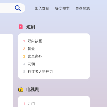
加入群聊
提交需求
更多资源
短剧
1
双向欲臣
2
盲盒
3
家里家外
4
花朝
5
行道者之墨狂刀
电视剧
1
九门