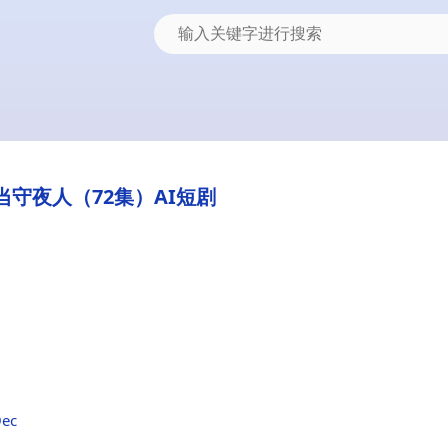
当守夜人（72集）AI短剧
9ec