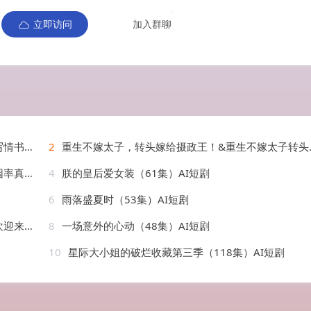
立即访问
加入群聊
）AI短剧
2
重生不嫁太子，转头嫁给摄政王！&重生不嫁太子转头嫁给摄政王（3集）AI短剧
AI短剧
4
朕的皇后爱女装（61集）AI短剧
6
雨落盛夏时（53集）AI短剧
AI短剧
8
一场意外的心动（48集）AI短剧
10
星际大小姐的破烂收藏第三季（118集）AI短剧