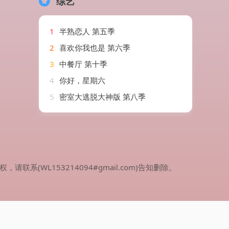
综艺
1
半熟恋人 第五季
2
喜欢你我也是 第六季
3
中餐厅 第十季
4
你好，星期六
5
密室大逃脱大神版 第八季
WL153214094#gmail.com)告知删除。