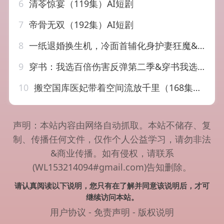
6
清苓惊宴（119集）AI短剧
7
帝骨无双（192集）AI短剧
8
一纸退婚换生机，冷面首辅化身护妻狂魔&一纸退婚换生机冷面首辅化身护妻狂魔（50集）AI短剧
9
穿书：我选百倍伤害反弹第二季&穿书我选百倍伤害反弹第二季（21集）AI短剧
10
搬空国库医妃带着空间流放千里（168集）AI短剧
声明：本站内容由网络自动抓取。本站不储存、复
制、传播任何文件，仅作个人公益学习，请勿非法
&商业传播。如有侵权，请联系
(WL153214094#gmail.com)告知删除。
请认真阅读以下说明，您只有在了解并同意该说明后，才可
继续访问本站。
用户协议
-
免责声明
-
版权说明