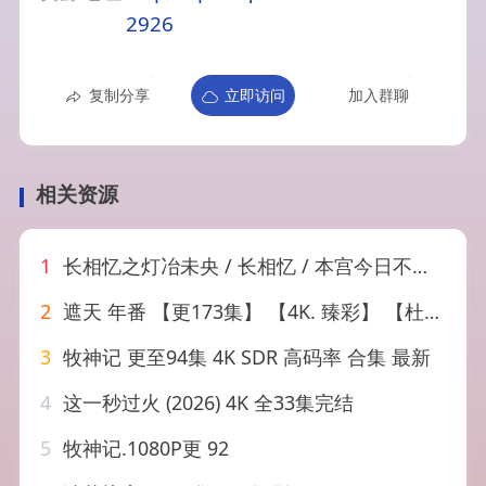
2926
复制分享
立即访问
加入群聊
相关资源
1
长相忆之灯冶未央 / 长相忆 / 本宫今日不宜卿（2025）【4K.臻彩MAX】【24集全】【爱情/古装】
2
遮天 年番 【更173集】 【4K. 臻彩】 【杜比音效】【臻悦全景声】
3
牧神记 更至94集 4K SDR 高码率 合集 最新
4
这一秒过火 (2026) 4K 全33集完结
5
牧神记.1080P更 92