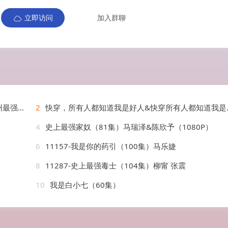
立即访问
加入群聊
菲&穆青
2
快穿，所有人都知道我是好人&快穿所有人都知道我是好人（60集）AI短剧
4
史上最强家奴（81集）马瑞泽&陈欣予（1080P）
6
11157-我是你的药引（100集）马乐婕
）
8
11287-史上最强毒士（104集）柳甯 张震
10
我是白小七（60集）