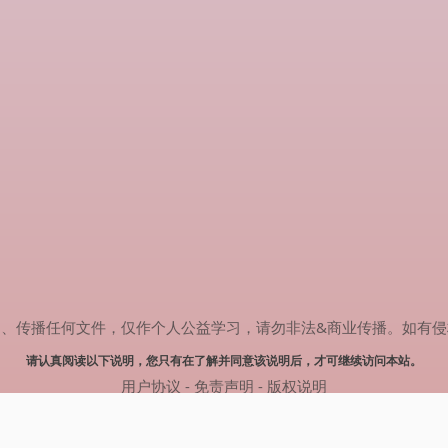
任何文件，仅作个人公益学习，请勿非法&商业传播。如有侵权，请联系(
请认真阅读以下说明，您只有在了解并同意该说明后，才可继续访问本站。
用户协议
-
免责声明
-
版权说明
© 2024 热剧搜索 Powered by rejusou.com
网站地图