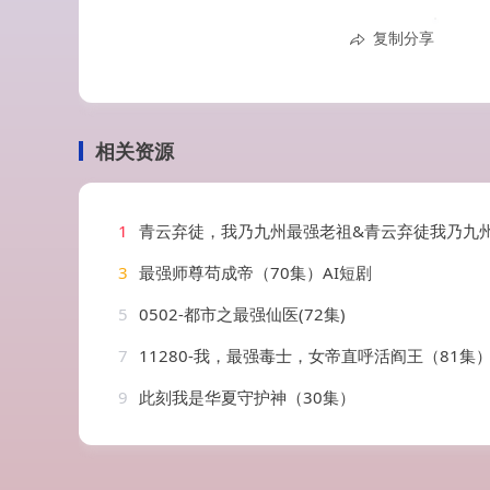
复制分享
相关资源
1
青云弃徒，我乃九州最强老祖&青云弃徒我乃九州最强老祖（62集）李兼任&厉蔺
3
最强师尊苟成帝（70集）AI短剧
5
0502-都市之最强仙医(72集)
7
11280-我，最强毒士，女帝直呼活阎王（81集
9
此刻我是华夏守护神（30集）