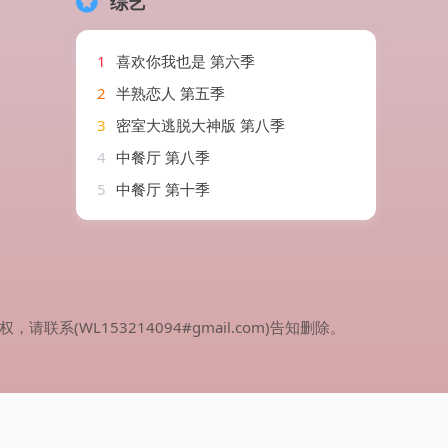
综艺
1
喜欢你我也是 第六季
2
半熟恋人 第五季
3
密室大逃脱大神版 第八季
4
中餐厅 第八季
5
中餐厅 第十季
WL153214094#gmail.com)告知删除。