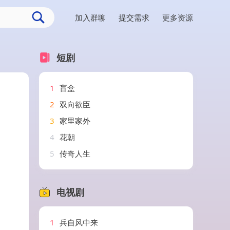
加入群聊
提交需求
更多资源
短剧
1
盲盒
2
双向欲臣
3
家里家外
4
花朝
5
传奇人生
电视剧
1
兵自风中来