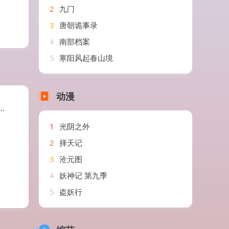
2
九门
3
唐朝诡事录
4
南部档案
5
寒阳风起春山境
动漫
1
光阴之外
2
择天记
3
沧元图
4
妖神记 第九季
5
盗妖行