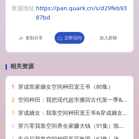
资源地址
https://pan.quark.cn/s/d29feb93
87bd
复制分享
立即访问
加入群聊
相关资源
1
穿成世家嫡女空间种田宠王爷（80集）
2
空间种田：我把现代超市搬回古代第一季&空间种田我把现代超市搬回古代第一季（66集）AI短剧
3
穿成嫡女：我靠空间种田宠王爷&穿成嫡女我靠空间种田宠王爷（81集）AI短剧
4
穿六零我靠空间养全家赚大钱（91集）陈思思&梁华
5
失业后我靠空间种田富可敌国（62集）张世峰&李苗苗