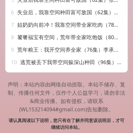
6
失业后，我靠空间种田富可敌国（62集）张世峰&李苗苗
7
姑奶奶向前冲！我靠空间带全家吃肉（78集）谢依诺&王大卫
8
饕餮福宝有空间，荒年带全家吃饱饭（80集）
9
荒年粮王：我开空间养全家（76集）李承熹＆管怡欣
10
逃荒被丢下我带空间躲深山种田（96集）乔舒婍&贾浩男
声明：本站内容由网络自动抓取。本站不储存、复
制、传播任何文件，仅作个人公益学习，请勿非法
&商业传播。如有侵权，请联系
(WL153214094#gmail.com)告知删除。
请认真阅读以下说明，您只有在了解并同意该说明后，才可
继续访问本站。