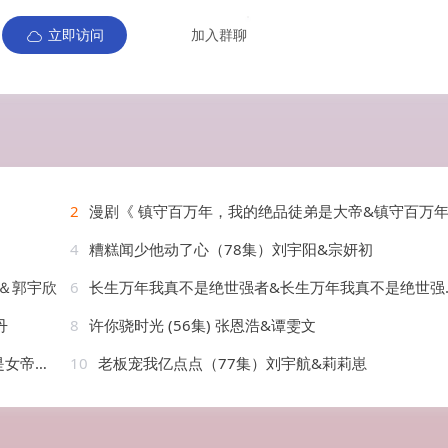
立即访问
加入群聊
2
漫剧《 镇守百万年，我的绝品徒弟是大帝&镇守百万年我的绝品徒弟是大帝（62集）漫
4
糟糕闻少他动了心（78集）刘宇阳&宗妍初
＆郭宇欣
6
长生万年我真不是绝世强者&长生万年我真不是绝世强者（87集）恩璟&可为&崔璀
丹
8
许你骁时光 (56集) 张恩浩&谭雯文
AI短剧
10
老板宠我亿点点（77集）刘宇航&莉莉崽