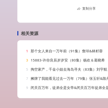
复制分享
相关资源
1
那个女人来自一万年前（91集）詹琸&林籽蓉
3
15883-许你良辰岁岁安（80集）杨欢＆葛晓希
5
掏空家产，千金小姐去海岛寻夫（83集）刘宇航
7
摊牌了我能看见过去一万年（79集）张玉轩&陈
9
闭关百万年，徒弟全是女帝&闭关百万年徒弟全是女帝（80集）