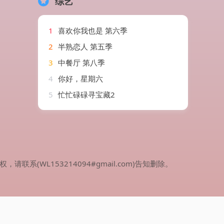
综艺
1
喜欢你我也是 第六季
2
半熟恋人 第五季
3
中餐厅 第八季
4
你好，星期六
5
忙忙碌碌寻宝藏2
WL153214094#gmail.com)告知删除。