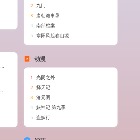
2
九门
3
唐朝诡事录
4
南部档案
5
寒阳风起春山境
动漫
剧
1
光阴之外
2
择天记
3
沧元图
4
妖神记 第九季
5
盗妖行