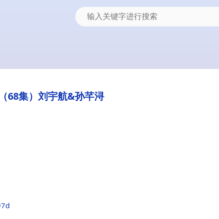
（68集）刘宇航&孙芊浔
97d