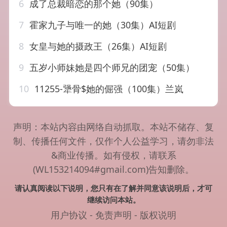
6
成了总裁暗恋的那个她（90集）
7
霍家九子与唯一的她（30集）AI短剧
8
女皇与她的摄政王（26集）AI短剧
9
五岁小师妹她是四个师兄的团宠（50集）
10
11255-犟骨$她的倔强（100集）兰岚
声明：本站内容由网络自动抓取。本站不储存、复
制、传播任何文件，仅作个人公益学习，请勿非法
&商业传播。如有侵权，请联系
(WL153214094#gmail.com)告知删除。
请认真阅读以下说明，您只有在了解并同意该说明后，才可
继续访问本站。
用户协议
-
免责声明
-
版权说明