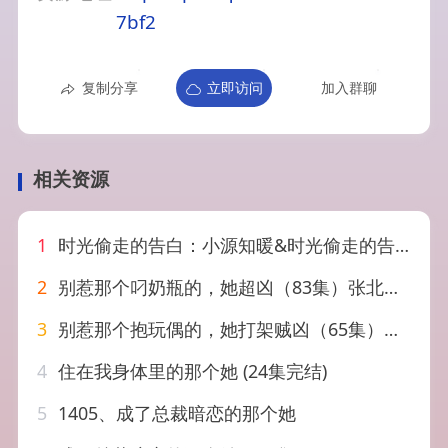
7bf2
复制分享
立即访问
加入群聊
相关资源
1
时光偷走的告白：小源知暖&时光偷走的告白小源知暖（120集）AI短剧
2
别惹那个叼奶瓶的，她超凶（83集）张北淅＆可蓝婉艺
3
别惹那个抱玩偶的，她打架贼凶（65集）李柏言＆俞奕宁
4
住在我身体里的那个她 (24集完结)
5
1405、成了总裁暗恋的那个她