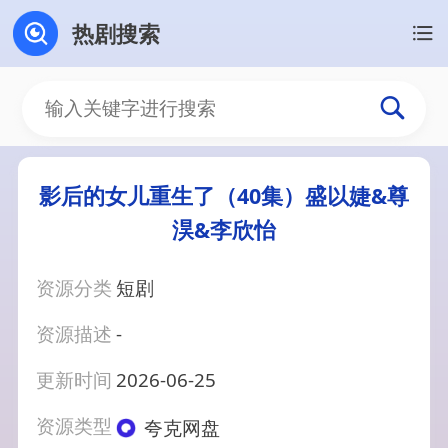
热剧搜索
影后的女儿重生了（40集）盛以婕&尊
淏&李欣怡
资源分类
短剧
资源描述
-
更新时间
2026-06-25
资源类型
夸克网盘