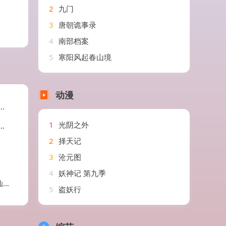
2
九门
3
唐朝诡事录
4
南部档案
5
寒阳风起春山境
动漫
1
光阴之外
2
择天记
3
沧元图
4
妖神记 第九季
剧
5
盗妖行