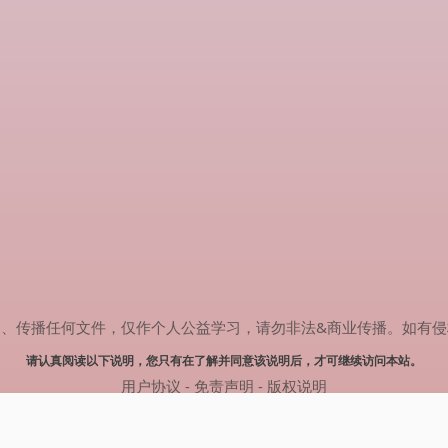
任何文件，仅作个人公益学习，请勿非法&商业传播。如有侵权，请联系(
请认真阅读以下说明，您只有在了解并同意该说明后，才可继续访问本站。
用户协议
-
免责声明
-
版权说明
© 2024 热剧搜索 Powered by rejusou.com
网站地图