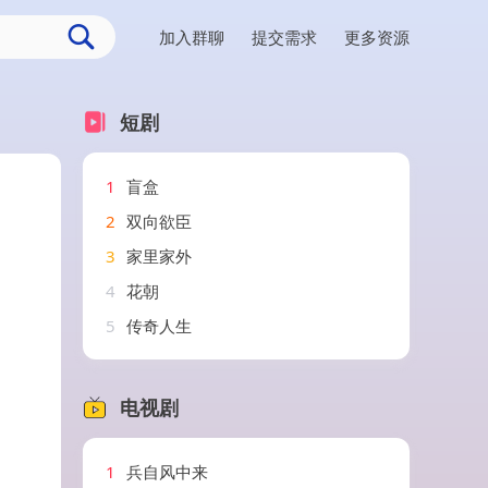
加入群聊
提交需求
更多资源
短剧
1
盲盒
2
双向欲臣
3
家里家外
4
花朝
5
传奇人生
电视剧
1
兵自风中来