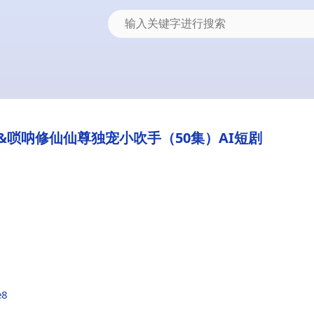
唢呐修仙仙尊独宠小吹手（50集）AI短剧
e8