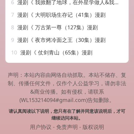
6
漫剧《 我掀翻了地球，在外星学做人&我掀翻了地球在外星学做人（44集）漫剧
7
漫剧《 大明职场生存记（41集）漫剧
8
漫剧《 万古第一尊（127集）漫剧
9
漫剧《 夜市烤冷面之王（30集）漫剧
10
漫剧《 仗剑青山（65集）漫剧
声明：本站内容由网络自动抓取。本站不储存、复
制、传播任何文件，仅作个人公益学习，请勿非法
&商业传播。如有侵权，请联系
(WL153214094#gmail.com)告知删除。
请认真阅读以下说明，您只有在了解并同意该说明后，才可
继续访问本站。
用户协议
-
免责声明
-
版权说明