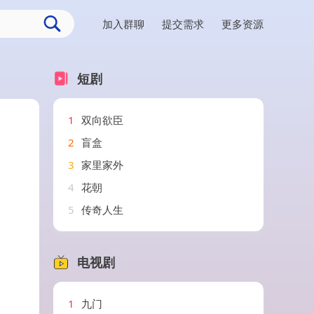
加入群聊
提交需求
更多资源
短剧
1
双向欲臣
2
盲盒
3
家里家外
4
花朝
5
传奇人生
电视剧
1
九门