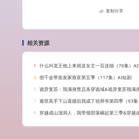
复制分享
相关资源
1
什么叫龙王他上来就送女主一百连抽（76集）AI
3
假千金带崽发家致富第五季（117集）AI短剧
5
诡异复苏：我满身禁忌杀穿诡域&诡异复苏我满身禁忌杀穿诡域（48集）
7
遁世高手下山退婚后我成了祖师爷第四季（93集
9
穿越成山顶洞人，我带领部落崛起第三季&穿越成山顶洞人我带领部落崛起第三季（36集