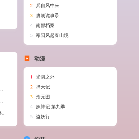
2
兵自风中来
3
唐朝诡事录
4
南部档案
5
寒阳风起春山境
动漫
1
光阴之外
2
择天记
3
沧元图
4
妖神记 第九季
剧
5
盗妖行