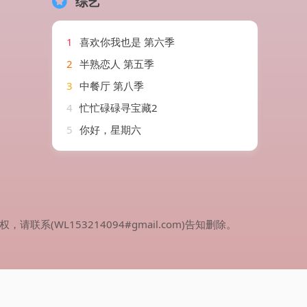
综艺
1
喜欢你我也是 第六季
2
半熟恋人 第五季
3
中餐厅 第八季
4
忙忙碌碌寻宝藏2
5
你好，星期六
WL153214094#gmail.com)告知删除。