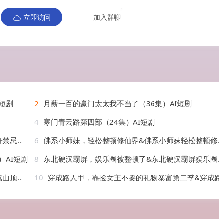
立即访问
加入群聊
短剧
2
月薪一百的豪门太太我不当了（36集）AI短剧
4
寒门青云路第四部（24集）AI短剧
AI短剧
6
佛系小师妹，轻松整顿修仙界&佛系小师妹轻松整顿修仙界（46集）AI短剧
）AI短剧
8
东北硬汉霸屏，娱乐圈被整顿了&东北硬汉霸屏娱乐圈被整顿了（30集）AI短剧
）AI短剧
10
穿成路人甲，靠捡女主不要的礼物暴富第二季&穿成路人甲靠捡女主不要的礼物暴富第二季（30集）AI短