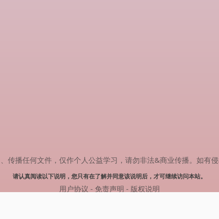
任何文件，仅作个人公益学习，请勿非法&商业传播。如有侵权，请联系(
请认真阅读以下说明，您只有在了解并同意该说明后，才可继续访问本站。
用户协议
-
免责声明
-
版权说明
© 2024 热剧搜索 Powered by rejusou.com
网站地图