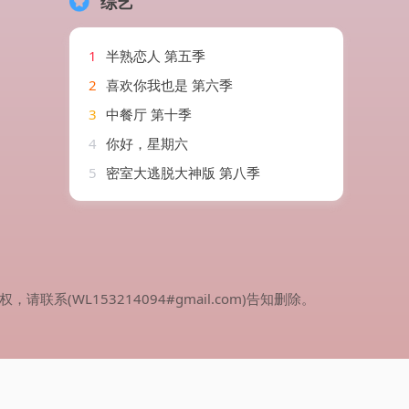
综艺
1
半熟恋人 第五季
2
喜欢你我也是 第六季
3
中餐厅 第十季
4
你好，星期六
5
密室大逃脱大神版 第八季
WL153214094#gmail.com)告知删除。