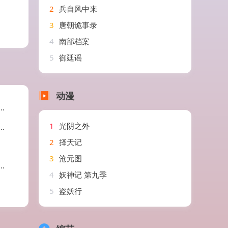
2
兵自风中来
3
唐朝诡事录
4
南部档案
5
御廷谣
动漫
1
光阴之外
2
择天记
3
沧元图
4
妖神记 第九季
5
盗妖行