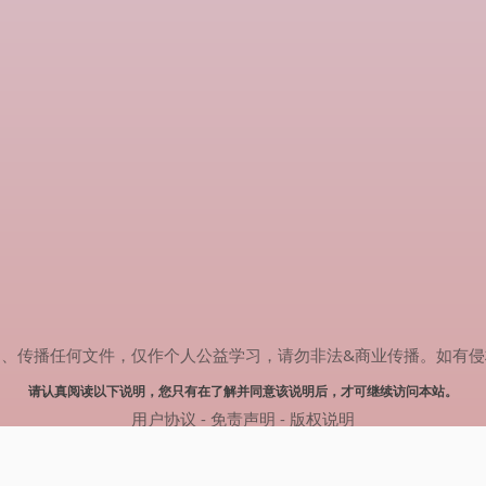
任何文件，仅作个人公益学习，请勿非法&商业传播。如有侵权，请联系(
请认真阅读以下说明，您只有在了解并同意该说明后，才可继续访问本站。
用户协议
-
免责声明
-
版权说明
© 2024 热剧搜索 Powered by rejusou.com
网站地图