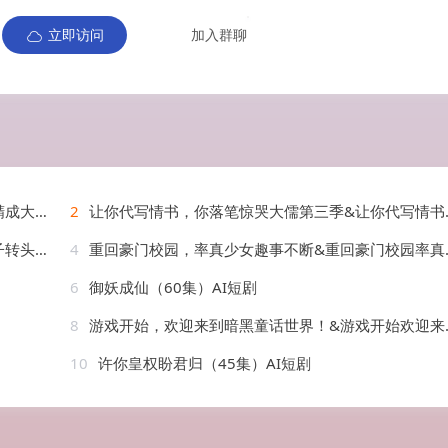
立即访问
加入群聊
AI短剧
2
让你代写情书，你落笔惊哭大儒第三季&让你代写情书你落笔惊哭大儒第三季（81集）AI短剧
AI短剧
4
重回豪门校园，率真少女趣事不断&重回豪门校园率真少女趣事不断（50集）AI短剧
6
御妖成仙（60集）AI短剧
8
游戏开始，欢迎来到暗黑童话世界！&游戏开始欢迎来到暗黑童话世界（93集）AI短剧
10
许你皇权盼君归（45集）AI短剧