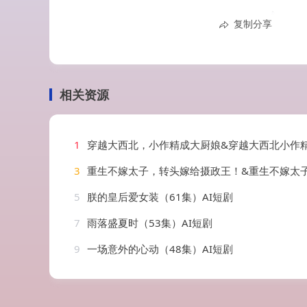
复制分享
相关资源
1
穿越大西北，小作精成大厨娘&穿越大西北小作精成大厨娘（80集）
3
重生不嫁太子，转头嫁给摄政王！&重生不嫁太子转头嫁给摄政王（3集）
5
朕的皇后爱女装（61集）AI短剧
7
雨落盛夏时（53集）AI短剧
9
一场意外的心动（48集）AI短剧