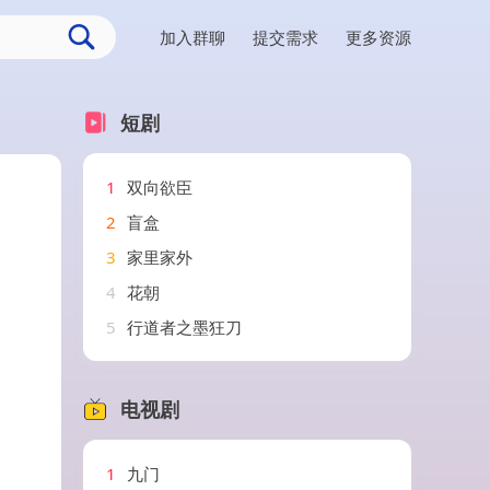
加入群聊
提交需求
更多资源
短剧
1
双向欲臣
2
盲盒
3
家里家外
4
花朝
5
行道者之墨狂刀
电视剧
1
九门