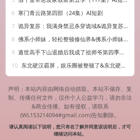
6
寒门青云路第四部（24集）AI短剧
7
诡异复苏：我满身禁忌杀穿诡域&诡异复苏我满身禁忌杀穿诡域（48集）AI短剧
8
佛系小师妹，轻松整顿修仙界&佛系小师妹轻松整顿修仙界（46集）AI短剧
9
遁世高手下山退婚后我成了祖师爷第四季（93集）AI短剧
10
东北硬汉霸屏，娱乐圈被整顿了&东北硬汉霸屏娱乐圈被整顿了（30集）AI短剧
声明：本站内容由网络自动抓取。本站不储存、复
制、传播任何文件，仅作个人公益学习，请勿非法
&商业传播。如有侵权，请联系
(WL153214094#gmail.com)告知删除。
请认真阅读以下说明，您只有在了解并同意该说明后，才可
继续访问本站。