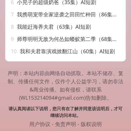
6
小兕子的超级奶爸（35集）AI短剧
7
我携萌宠带全家逆袭之田田忙种田（86集）AI短剧
8
我能赶海养夫君（63集）AI短剧
9
师尊明明无敌为何怂如蝼蚁第二季（68集）AI短剧
10
我和夫君靠演戏掀翻江山（60集）AI短剧
声明：本站内容由网络自动抓取。本站不储存、复
制、传播任何文件，仅作个人公益学习，请勿非法
&商业传播。如有侵权，请联系
(WL153214094#gmail.com)告知删除。
请认真阅读以下说明，您只有在了解并同意该说明后，才可
继续访问本站。
用户协议
-
免责声明
-
版权说明