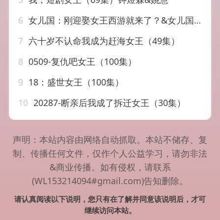
6
女儿国：刚迎娶女王西游就来了？&女儿国刚迎娶女王西游就来了？（75集）AI短剧
7
六十岁不认命我成为赶海女王（49集）
8
0509-复仇吧女王（100集）
9
18：盛世女王（100集）
10
20287-断亲后我成了拆迁女王（30集）
声明：本站内容由网络自动抓取。本站不储存、复
制、传播任何文件，仅作个人公益学习，请勿非法
&商业传播。如有侵权，请联系
(WL153214094#gmail.com)告知删除。
请认真阅读以下说明，您只有在了解并同意该说明后，才可
继续访问本站。