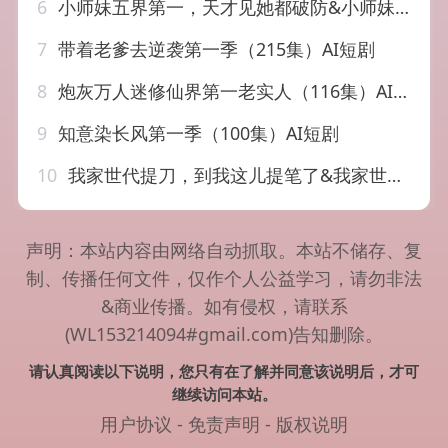
6
小师妹五界第一，天才见她都破防&小师妹五界第一天才见她都破防（51集）AI短剧
7
带着老爹去逆袭第一季（215集）AI短剧
8
炮灰万人迷修仙界第一老实人（116集）AI短剧
9
知意染长风第一季（100集）AI短剧
10
我家世代提刀，到我这儿提笔了&我家世代提刀到我这儿提笔了(第一季)（90集）AI短剧
声明：本站内容由网络自动抓取。本站不储存、复
制、传播任何文件，仅作个人公益学习，请勿非法
&商业传播。如有侵权，请联系
(WL153214094#gmail.com)告知删除。
请认真阅读以下说明，您只有在了解并同意该说明后，才可
继续访问本站。
用户协议
-
免责声明
-
版权说明