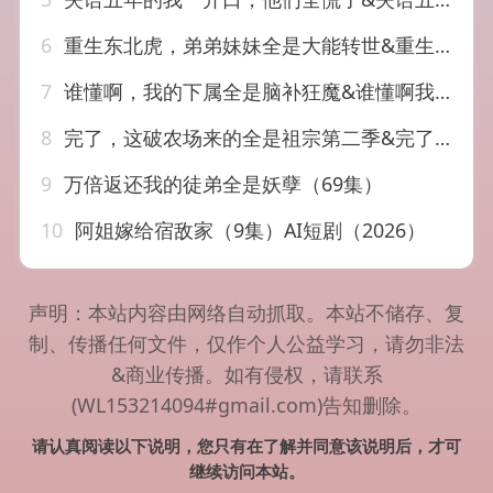
6
重生东北虎，弟弟妹妹全是大能转世&重生东北虎弟弟妹妹全是大能转世（60集）AI短剧
7
谁懂啊，我的下属全是脑补狂魔&谁懂啊我的下属全是脑补狂魔（81集）AI短剧
8
完了，这破农场来的全是祖宗第二季&完了这破农场来的全是祖宗第二季（80集）AI短剧
9
万倍返还我的徒弟全是妖孽（69集）
10
阿姐嫁给宿敌家（9集）AI短剧（2026）
声明：本站内容由网络自动抓取。本站不储存、复
制、传播任何文件，仅作个人公益学习，请勿非法
&商业传播。如有侵权，请联系
(WL153214094#gmail.com)告知删除。
请认真阅读以下说明，您只有在了解并同意该说明后，才可
继续访问本站。