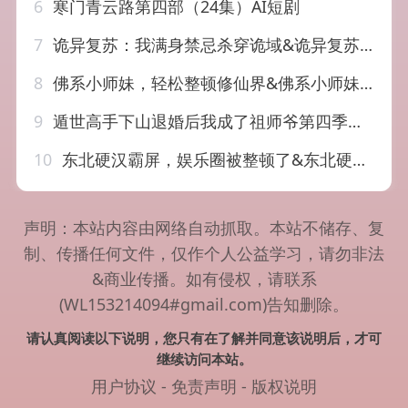
6
寒门青云路第四部（24集）AI短剧
7
诡异复苏：我满身禁忌杀穿诡域&诡异复苏我满身禁忌杀穿诡域（48集）AI短剧
8
佛系小师妹，轻松整顿修仙界&佛系小师妹轻松整顿修仙界（46集）AI短剧
9
遁世高手下山退婚后我成了祖师爷第四季（93集）AI短剧
10
东北硬汉霸屏，娱乐圈被整顿了&东北硬汉霸屏娱乐圈被整顿了（30集）AI短剧
声明：本站内容由网络自动抓取。本站不储存、复
制、传播任何文件，仅作个人公益学习，请勿非法
&商业传播。如有侵权，请联系
(WL153214094#gmail.com)告知删除。
请认真阅读以下说明，您只有在了解并同意该说明后，才可
继续访问本站。
用户协议
-
免责声明
-
版权说明