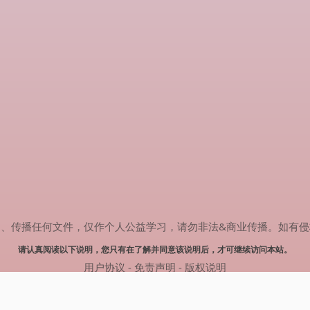
任何文件，仅作个人公益学习，请勿非法&商业传播。如有侵权，请联系(
请认真阅读以下说明，您只有在了解并同意该说明后，才可继续访问本站。
用户协议
-
免责声明
-
版权说明
© 2024 热剧搜索 Powered by rejusou.com
网站地图