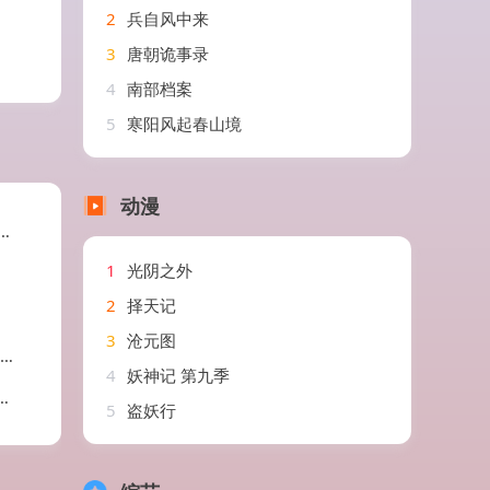
2
兵自风中来
3
唐朝诡事录
4
南部档案
5
寒阳风起春山境
动漫
1
光阴之外
2
择天记
3
沧元图
4
妖神记 第九季
5
盗妖行