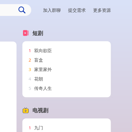
加入群聊
提交需求
更多资源
短剧
1
双向欲臣
2
盲盒
3
家里家外
4
花朝
5
传奇人生
电视剧
1
九门