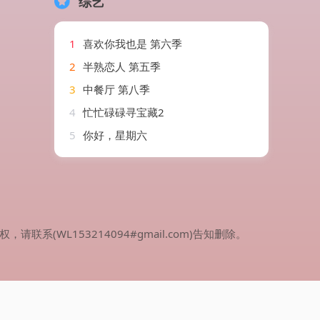
综艺
1
喜欢你我也是 第六季
2
半熟恋人 第五季
3
中餐厅 第八季
4
忙忙碌碌寻宝藏2
5
你好，星期六
WL153214094#gmail.com)告知删除。