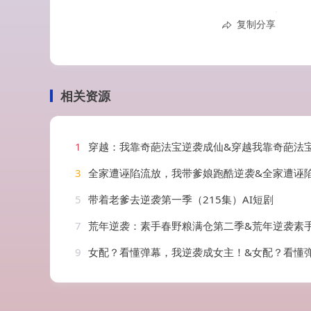
复制分享
相关资源
1
穿越：我靠奇葩法宝逆袭成仙&穿越我靠奇葩法宝逆袭成仙（60集）
3
全家遭诬陷流放，我带爹娘跑酷逆袭&全家遭诬陷流放我带爹娘跑酷逆袭（44集）
5
带着老爹去逆袭第一季（215集）AI短剧
7
荒年逆袭：素手春野粮满仓第二季&荒年逆袭素手春野粮满仓第二季（113集）
9
女配？看懂弹幕，我逆袭成女主！&女配？看懂弹幕我逆袭成女主（26集）