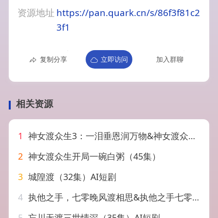
资源地址
https://pan.quark.cn/s/86f3f81c2
3f1
复制分享
立即访问
加入群聊
相关资源
1
神女渡众生3：一泪垂恩润万物&神女渡众生3一泪垂恩润万物（56集）AI短剧
2
神女渡众生开局一碗白粥（45集）
3
城隍渡（32集）AI短剧
4
执他之手，七零晚风渡相思&执他之手七零晚风渡相思（94集）AI短剧
5
忘川无渡三世情深（35集）AI短剧