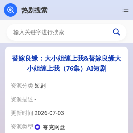
热剧搜索
替嫁良缘：大小姐缠上我&替嫁良缘大
小姐缠上我（76集）AI短剧
资源分类
短剧
资源描述
-
更新时间
2026-07-03
资源类型
夸克网盘