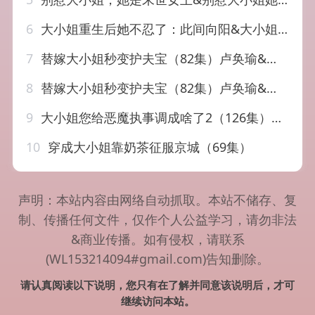
6
大小姐重生后她不忍了：此间向阳&大小姐重生后她不忍了此间向阳（88集）AI短剧
7
替嫁大小姐秒变护夫宝（82集）卢奂瑜&段辰卓
8
替嫁大小姐秒变护夫宝（82集）卢奂瑜&段辰卓
9
大小姐您给恶魔执事调成啥了2（126集）未删减版本
10
穿成大小姐靠奶茶征服京城（69集）
声明：本站内容由网络自动抓取。本站不储存、复
制、传播任何文件，仅作个人公益学习，请勿非法
&商业传播。如有侵权，请联系
(WL153214094#gmail.com)告知删除。
请认真阅读以下说明，您只有在了解并同意该说明后，才可
继续访问本站。