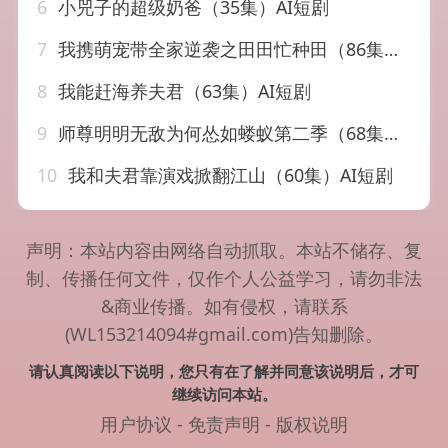
6
小兕子的超级奶爸（35集）AI短剧
7
我携萌宠带全家逆袭之田田忙种田（86集）AI短剧
8
我能赶海养夫君（63集）AI短剧
9
师尊明明无敌为何怂如蝼蚁第二季（68集）AI短剧
10
我和夫君靠演戏掀翻江山（60集）AI短剧
声明：本站内容由网络自动抓取。本站不储存、复
制、传播任何文件，仅作个人公益学习，请勿非法
&商业传播。如有侵权，请联系
(WL153214094#gmail.com)告知删除。
请认真阅读以下说明，您只有在了解并同意该说明后，才可
继续访问本站。
用户协议
-
免责声明
-
版权说明