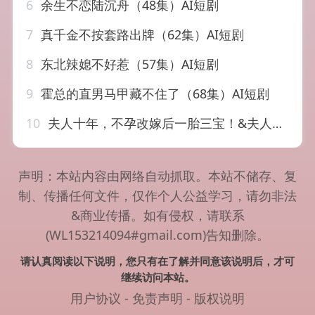
6
余生不恋陆沉舟（48集）AI短剧
7
真千金不按套路出牌（62集）AI短剧
8
东北辣媳不好惹（57集）AI短剧
9
霍总的直男马甲藏不住了（68集）AI短剧
10
夫人十年，不孕改嫁后一胎三宝！&夫人十年不孕改嫁后一胎三宝（60集）AI短剧
声明：本站内容由网络自动抓取。本站不储存、复
制、传播任何文件，仅作个人公益学习，请勿非法
&商业传播。如有侵权，请联系
(WL153214094#gmail.com)告知删除。
请认真阅读以下说明，您只有在了解并同意该说明后，才可
继续访问本站。
用户协议
-
免责声明
-
版权说明