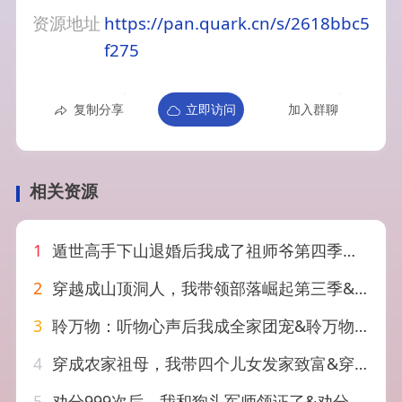
资源地址
https://pan.quark.cn/s/2618bbc5
f275
复制分享
立即访问
加入群聊
相关资源
1
遁世高手下山退婚后我成了祖师爷第四季（93集）AI短剧
2
穿越成山顶洞人，我带领部落崛起第三季&穿越成山顶洞人我带领部落崛起第三季（36集）AI短剧
3
聆万物：听物心声后我成全家团宠&聆万物听物心声后我成全家团宠（70集）AI短剧
4
穿成农家祖母，我带四个儿女发家致富&穿成农家祖母我带四个儿女发家致富（139集）AI短剧
5
劝分999次后，我和狗头军师领证了&劝分999次后我和狗头军师领证了（52集）AI短剧