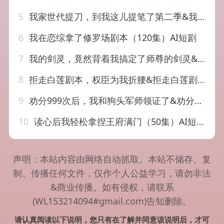
5
我家世代提刀，到我这儿提笔了第二季&我家世代提刀到我这儿提笔了第二季（82集）AI短剧
6
我在恋综拿了修罗场剧本（120集）AI短剧
7
我的剑灵，竟然背着我搞定了师尊的剑灵&我的剑灵竟然背着我搞定了师尊的剑灵（64集）AI短剧
8
拒走白莲剧本，权臣为我折腰&拒走白莲剧本权臣为我折腰（30集）AI短剧
9
劝分999次后，我和狗头军师领证了&劝分999次后我和狗头军师领证了（52集）AI短剧
10
读心后我轻松拿捏王府满门（50集）AI短剧
声明：本站内容由网络自动抓取。本站不储存、复
制、传播任何文件，仅作个人公益学习，请勿非法
&商业传播。如有侵权，请联系
(WL153214094#gmail.com)告知删除。
请认真阅读以下说明，您只有在了解并同意该说明后，才可